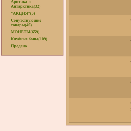
Арктика и
Антарктика(32)
*АКЦИЯ*(3)
Сопутствующие
товары(46)
МОНЕТЫ(659)
Клубные боны(109)
Продано