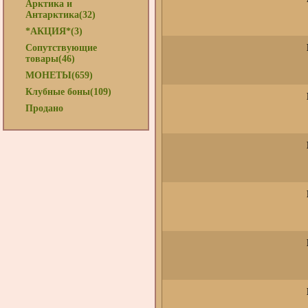
Арктика и
Антарктика(32)
*АКЦИЯ*(3)
Сопутствующие
товары(46)
МОНЕТЫ(659)
Клубные боны(109)
Продано