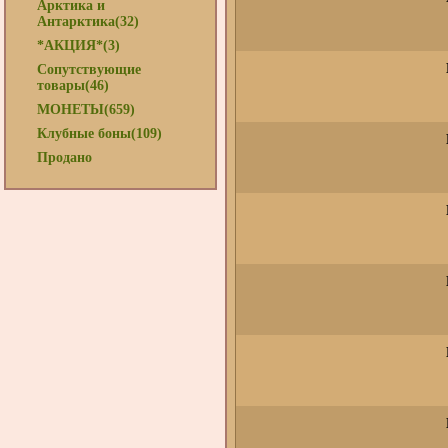
Арктика и
Антарктика(32)
*АКЦИЯ*(3)
Сопутствующие
товары(46)
МОНЕТЫ(659)
Клубные боны(109)
Продано