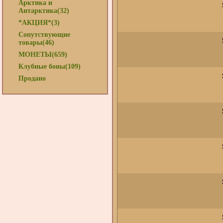
Арктика и
Антарктика(32)
*АКЦИЯ*(3)
Сопутствующие
товары(46)
МОНЕТЫ(659)
Клубные боны(109)
Продано