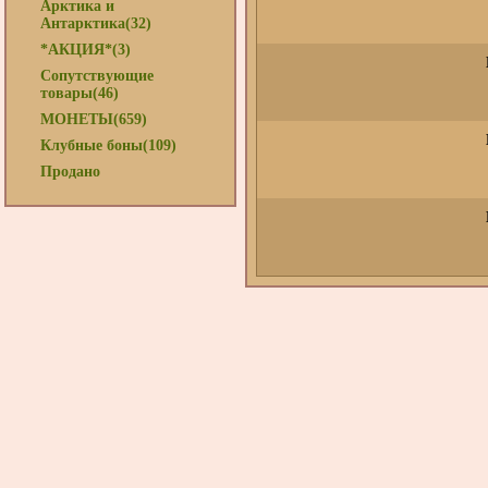
Арктика и
Антарктика(32)
*АКЦИЯ*(3)
Сопутствующие
товары(46)
МОНЕТЫ(659)
Клубные боны(109)
Продано