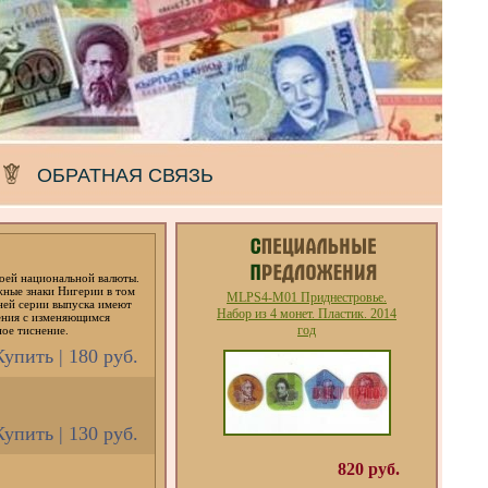
ОБРАТНАЯ СВЯЗЬ
воей национальной валюты.
жные знаки Нигерии в том
MLPS4-M01 Приднестровье.
ней серии выпуска имеют
Набор из 4 монет. Пластик. 2014
жения с изменяющимся
год
ое тиснение.
Купить | 180 руб.
Купить | 130 руб.
820 руб.