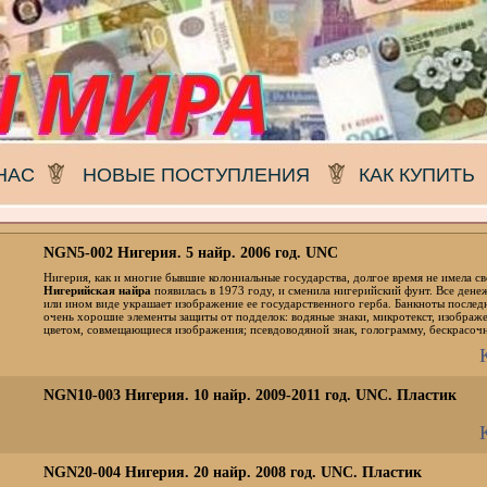
НАС
НОВЫЕ ПОСТУПЛЕНИЯ
КАК КУПИТЬ
NGN5-002 Нигерия. 5 найр. 2006 год. UNC
Нигерия, как и многие бывшие колониальные государства, долгое время не имела с
Нигерийская найра
появилась в 1973 году, и сменила нигерийский фунт. Все дене
или ином виде украшает изображение ее государственного герба. Банкноты послед
очень хорошие элементы защиты от подделок: водяные знаки, микротекст, изобра
цветом, совмещающиеся изображения; псевдоводяной знак, голограмму, бескрасочн
NGN10-003 Нигерия. 10 найр. 2009-2011 год. UNC. Пластик
NGN20-004 Нигерия. 20 найр. 2008 год. UNC. Пластик