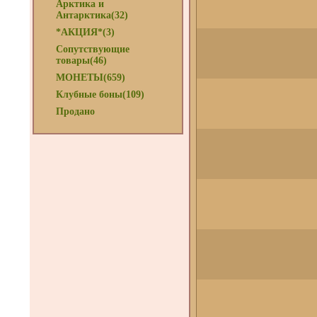
Арктика и
Антарктика(32)
*АКЦИЯ*(3)
Сопутствующие
товары(46)
МОНЕТЫ(659)
Клубные боны(109)
Продано