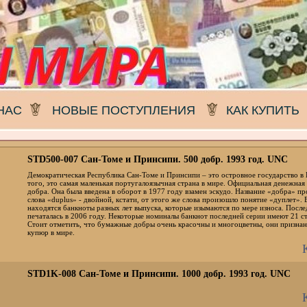
НАС
НОВЫЕ ПОСТУПЛЕНИЯ
КАК КУПИТЬ
STD500-007 Сан-Томе и Принсипи. 500 добр. 1993 год. UNC
Демократическая Республика Сан-Томе и Принсипи – это островное государство в
того, это самая маленькая португалоязычная страна в мире. Официальная денежная
добра. Она была введена в оборот в 1977 году взамен эскудо. Название «добра» п
слова «duplus» - двойной, кстати, от этого же слова произошло понятие «дуплет».
находятся банкноты разных лет выпуска, которые изымаются по мере износа. Посл
печаталась в 2006 году. Некоторые номиналы банкнот последней серии имеют 21 с
Стоит отметить, что бумажные добры очень красочны и многоцветны, они призна
купюр в мире.
STD1K-008 Сан-Томе и Принсипи. 1000 добр. 1993 год. UNC