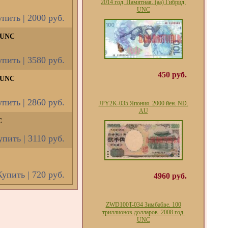
2014 год. Памятная. (аа) Гибрид.
UNC
пить | 2000 руб.
. UNC
пить | 3580 руб.
450 руб.
. UNC
пить | 2860 руб.
JPY2K-035 Япония. 2000 йен. ND.
AU
C
упить | 3110 руб.
Купить | 720 руб.
4960 руб.
ZWD100T-034 Зимбабве. 100
триллионов долларов. 2008 год.
UNC