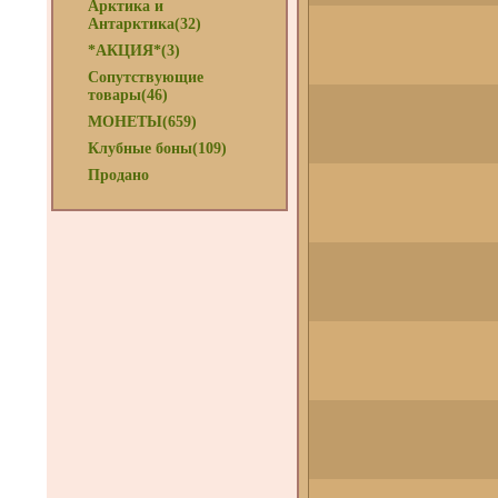
Арктика и
Антарктика(32)
*АКЦИЯ*(3)
Сопутствующие
товары(46)
МОНЕТЫ(659)
Клубные боны(109)
Продано