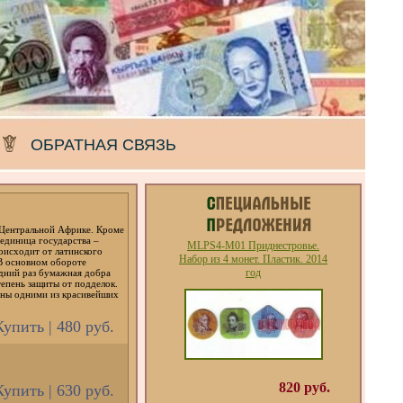
ОБРАТНАЯ СВЯЗЬ
 Центральной Африке. Кроме
 единица государства –
MLPS4-M01 Приднестровье.
роисходит от латинского
Набор из 4 монет. Пластик. 2014
 В основном обороте
год
едний раз бумажная добра
тепень защиты от подделок.
нны одними из красивейших
Купить | 480 руб.
820 руб.
Купить | 630 руб.