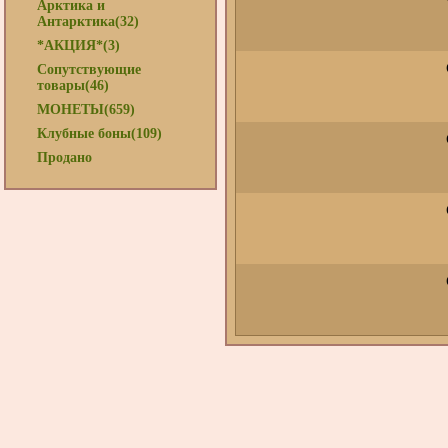
Арктика и
Антарктика(32)
*АКЦИЯ*(3)
Сопутствующие
товары(46)
МОНЕТЫ(659)
Клубные боны(109)
Продано