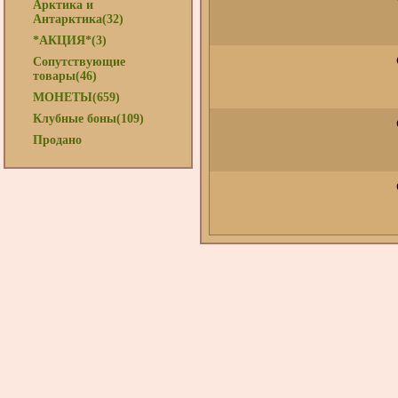
Арктика и
Антарктика(32)
*АКЦИЯ*(3)
Сопутствующие
товары(46)
МОНЕТЫ(659)
Клубные боны(109)
Продано