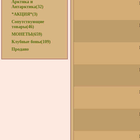
Арктика и
Антарктика(32)
*АКЦИЯ*(3)
Сопутствующие
товары(46)
МОНЕТЫ(659)
Клубные боны(109)
Продано