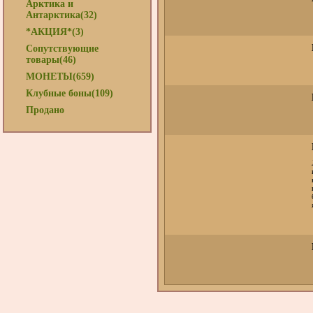
Арктика и
Антарктика(32)
*АКЦИЯ*(3)
Сопутствующие
товары(46)
МОНЕТЫ(659)
Клубные боны(109)
Продано