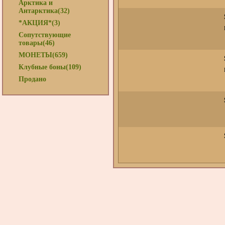
Арктика и
Антарктика(32)
*АКЦИЯ*(3)
Сопутствующие
товары(46)
МОНЕТЫ(659)
Клубные боны(109)
Продано