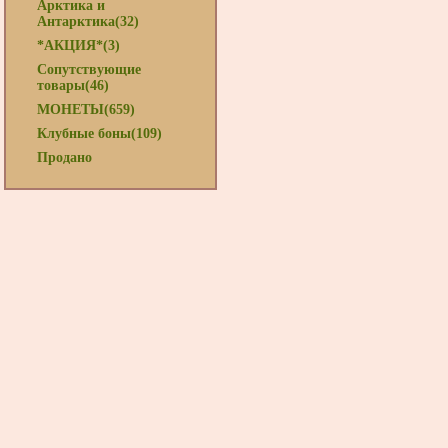
Арктика и
Антарктика(32)
*АКЦИЯ*(3)
Сопутствующие
товары(46)
МОНЕТЫ(659)
Клубные боны(109)
Продано