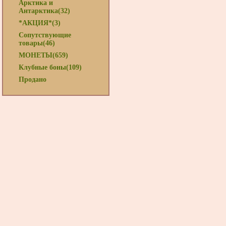
Арктика и
Антарктика(32)
*АКЦИЯ*(3)
Сопутствующие
товары(46)
МОНЕТЫ(659)
Клубные боны(109)
Продано