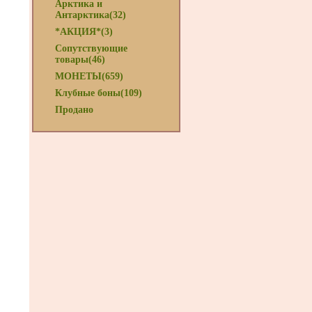
Арктика и
Антарктика(32)
*АКЦИЯ*(3)
Сопутствующие
товары(46)
МОНЕТЫ(659)
Клубные боны(109)
Продано