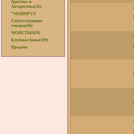
Арктика и
Антарктика(32)
*АКЦИЯ*(3)
Сопутствующие
товары(46)
МОНЕТЫ(659)
Клубные боны(109)
Продано