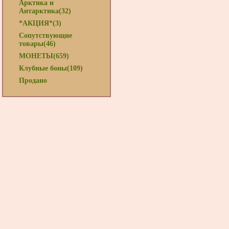
Арктика и
Антарктика(32)
*АКЦИЯ*(3)
Сопутствующие
товары(46)
МОНЕТЫ(659)
Клубные боны(109)
Продано