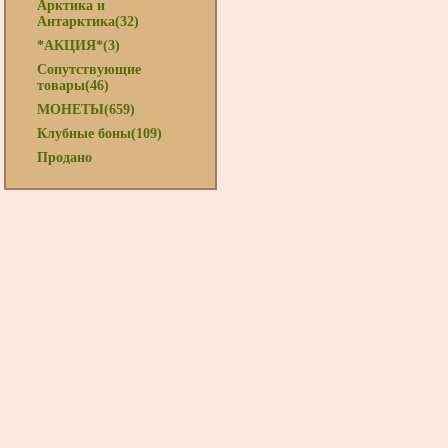
Арктика и
Антарктика(32)
*АКЦИЯ*(3)
Сопутствующие
товары(46)
МОНЕТЫ(659)
Клубные боны(109)
Продано