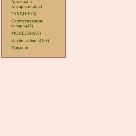
Арктика и
Антарктика(32)
*АКЦИЯ*(3)
Сопутствующие
товары(46)
МОНЕТЫ(659)
Клубные боны(109)
Продано