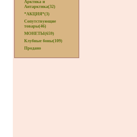
Арктика и
Антарктика(32)
*АКЦИЯ*(3)
Сопутствующие
товары(46)
МОНЕТЫ(659)
Клубные боны(109)
Продано