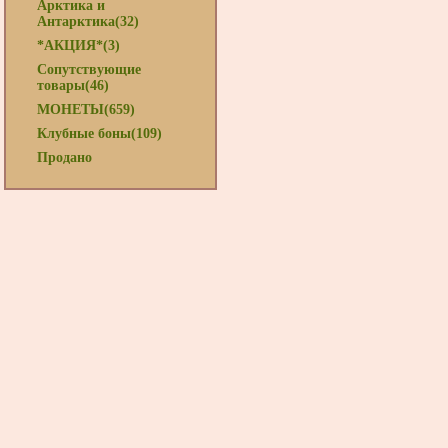
Арктика и
Антарктика(32)
*АКЦИЯ*(3)
Сопутствующие
товары(46)
МОНЕТЫ(659)
Клубные боны(109)
Продано