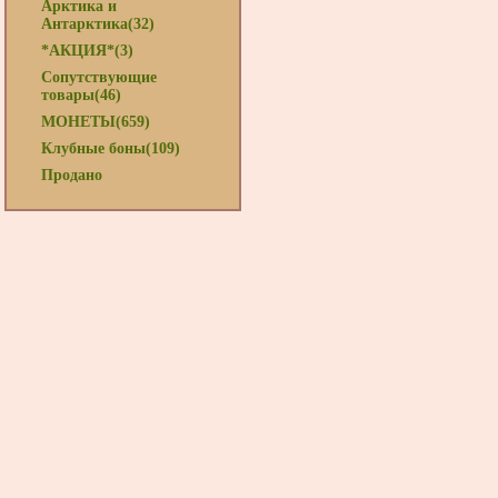
Арктика и
Антарктика(32)
*АКЦИЯ*(3)
Сопутствующие
товары(46)
МОНЕТЫ(659)
Клубные боны(109)
Продано