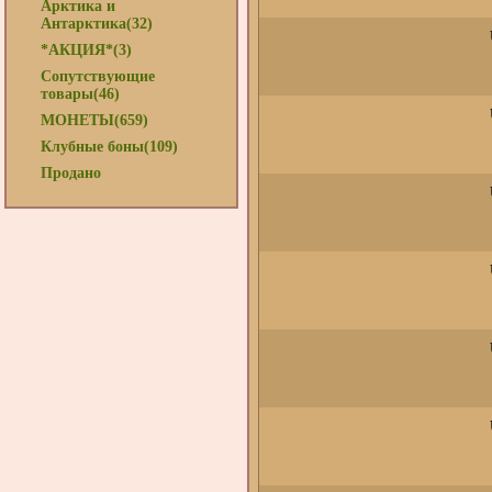
Арктика и
Антарктика(32)
*АКЦИЯ*(3)
Сопутствующие
товары(46)
МОНЕТЫ(659)
Клубные боны(109)
Продано