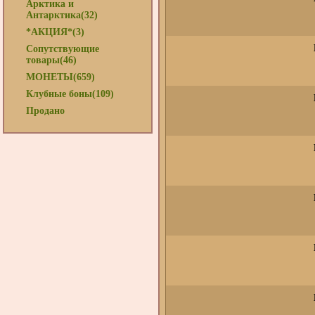
Арктика и
Антарктика(32)
*АКЦИЯ*(3)
Сопутствующие
товары(46)
МОНЕТЫ(659)
Клубные боны(109)
Продано