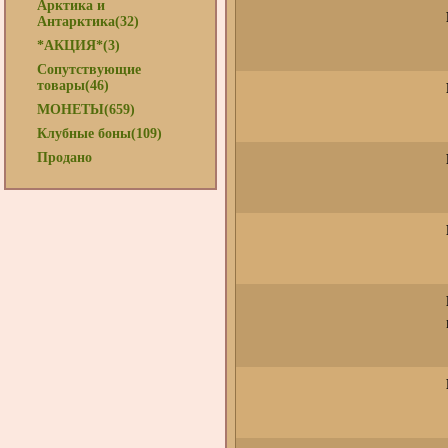
Арктика и
Антарктика(32)
*АКЦИЯ*(3)
Сопутствующие
товары(46)
МОНЕТЫ(659)
Клубные боны(109)
Продано