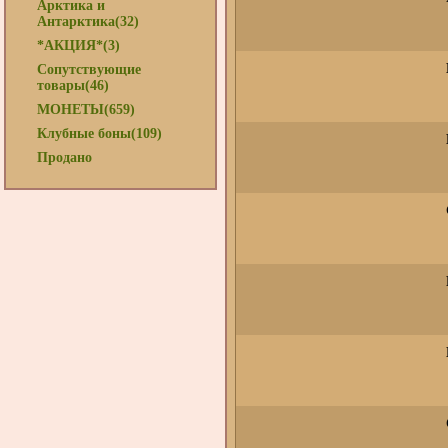
Арктика и
Антарктика(32)
*АКЦИЯ*(3)
Сопутствующие
товары(46)
МОНЕТЫ(659)
Клубные боны(109)
Продано